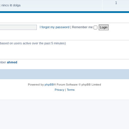
1
nincs itt dolga
I forgot my password
|
Remember me
 (based on users active over the past 5 minutes)
ember
ahmed
Powered by
phpBB
® Forum Software © phpBB Limited
Privacy
|
Terms