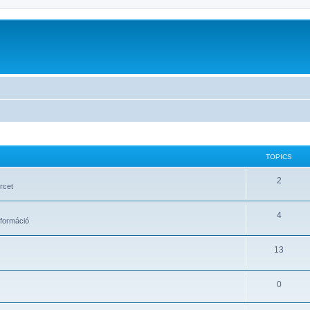
TOPICS
2
rcet
4
formáció
13
0