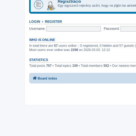
Regisztráció
Egy egyszerű rejtvény azért, hogy ne jöjjön be akinek 
LOGIN
•
REGISTER
Username:
Password:
WHO IS ONLINE
In total there are
57
users online :: 0 registered, 0 hidden and 57 guests
Most users ever online was
2298
on 2026.03.03. 12:12
STATISTICS
Total posts
707
• Total topics
109
• Total members
552
• Our newest m
Board index