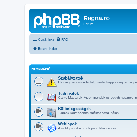
Ragna.ro
Fórum
Quick links
FAQ
Board index
INFORMÁCIÓ
Szabályzatok
Ha még nem olvastad el, mindenképp szánj rá pár pe
Tudnivalók
Game Masterek, Atcommandok és egyéb hasznos in
Különlegességek
Többek közt ezekkel találkozhatsz nálunk
Weblapok
A weblaprendszerünk pontokba szedve