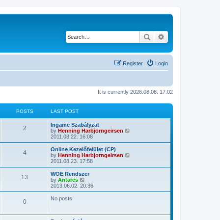
Search
Advanced search
Register
Login
It is currently 2026.08.08. 17:02
POSTS
LAST POST
Ingame Szabályzat
2
V
by
Henning Harbjorngeirsen
i
2011.08.22. 16:08
e
w
Online Kezelőfelület (CP)
4
t
V
by
Henning Harbjorngeirsen
h
i
2011.08.23. 17:58
e
e
l
w
WOE Rendszer
13
a
t
V
by
Antares
t
h
i
2013.06.02. 20:36
e
e
e
s
l
w
No posts
t
0
a
t
p
t
h
o
e
e
s
s