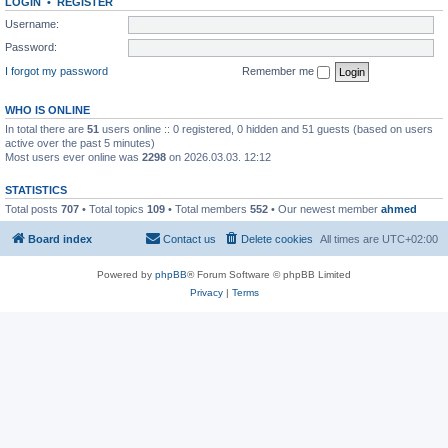
LOGIN
•
REGISTER
Username:
Password:
I forgot my password
Remember me
WHO IS ONLINE
In total there are
51
users online :: 0 registered, 0 hidden and 51 guests (based on users
active over the past 5 minutes)
Most users ever online was
2298
on 2026.03.03. 12:12
STATISTICS
Total posts
707
• Total topics
109
• Total members
552
• Our newest member
ahmed
Board index
Contact us
Delete cookies
All times are
UTC+02:00
Powered by
phpBB
® Forum Software © phpBB Limited
Privacy
|
Terms