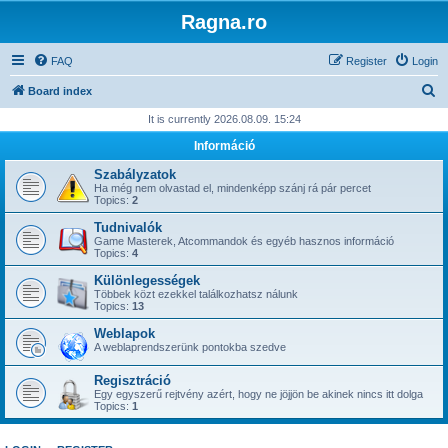
Ragna.ro
FAQ
Register
Login
S
Board index
e
It is currently 2026.08.09. 15:24
a
Információ
r
Szabályzatok
c
Ha még nem olvastad el, mindenképp szánj rá pár percet
Topics:
2
h
Tudnivalók
Game Masterek, Atcommandok és egyéb hasznos információ
Topics:
4
Különlegességek
Többek közt ezekkel találkozhatsz nálunk
Topics:
13
Weblapok
A weblaprendszerünk pontokba szedve
Regisztráció
Egy egyszerű rejtvény azért, hogy ne jöjjön be akinek nincs itt dolga
Topics:
1