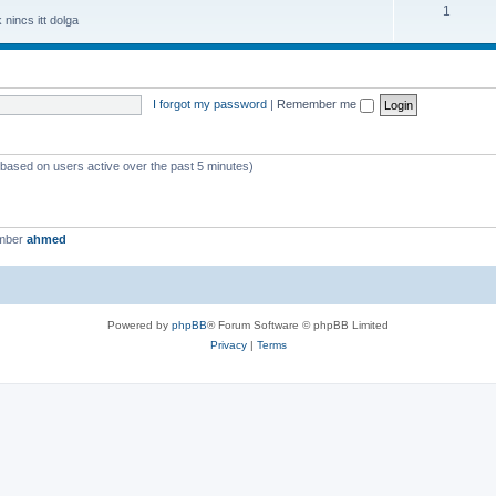
1
nincs itt dolga
I forgot my password
|
Remember me
 (based on users active over the past 5 minutes)
ember
ahmed
Powered by
phpBB
® Forum Software © phpBB Limited
Privacy
|
Terms