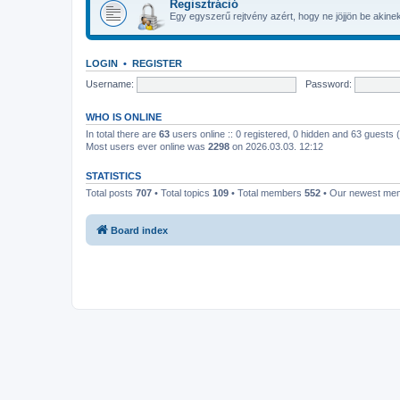
Regisztráció
Egy egyszerű rejtvény azért, hogy ne jöjjön be akinek 
LOGIN
•
REGISTER
Username:
Password:
WHO IS ONLINE
In total there are
63
users online :: 0 registered, 0 hidden and 63 guests
Most users ever online was
2298
on 2026.03.03. 12:12
STATISTICS
Total posts
707
• Total topics
109
• Total members
552
• Our newest m
Board index