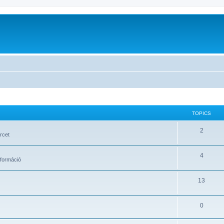
TOPICS
2
rcet
4
formáció
13
0