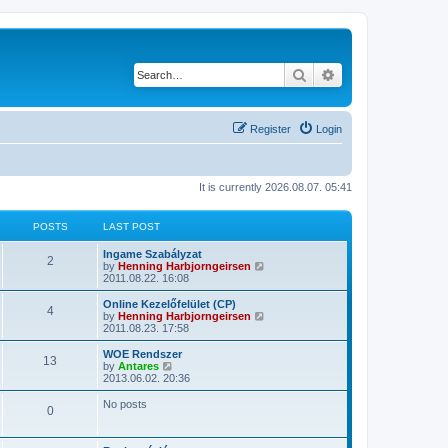
Search
Advanced search
Register
Login
It is currently 2026.08.07. 05:41
POSTS
LAST POST
Ingame Szabályzat
2
V
by
Henning Harbjorngeirsen
i
2011.08.22. 16:08
e
w
Online Kezelőfelület (CP)
4
t
V
by
Henning Harbjorngeirsen
h
i
2011.08.23. 17:58
e
e
l
w
WOE Rendszer
13
a
t
V
by
Antares
t
h
i
2013.06.02. 20:36
e
e
e
s
l
w
No posts
t
0
a
t
p
t
h
o
e
e
s
s