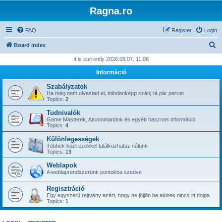
Ragna.ro
FAQ
Register
Login
S
Board index
e
It is currently 2026.08.07. 11:06
a
Információ
r
Szabályzatok
c
Ha még nem olvastad el, mindenképp szánj rá pár percet
Topics:
2
h
Tudnivalók
Game Masterek, Atcommandok és egyéb hasznos információ
Topics:
4
Különlegességek
Többek közt ezekkel találkozhatsz nálunk
Topics:
13
Weblapok
A weblaprendszerünk pontokba szedve
Regisztráció
Egy egyszerű rejtvény azért, hogy ne jöjjön be akinek nincs itt dolga
Topics:
1