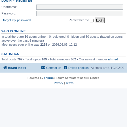
LOGIN
•
REGISTER
Username:
Password:
I forgot my password
Remember me
WHO IS ONLINE
In total there are
50
users online :: 0 registered, 0 hidden and 50 guests (based on users
active over the past 5 minutes)
Most users ever online was
2298
on 2026.03.03. 12:12
STATISTICS
Total posts
707
• Total topics
109
• Total members
552
• Our newest member
ahmed
Board index
Contact us
Delete cookies
All times are
UTC+02:00
Powered by
phpBB
® Forum Software © phpBB Limited
Privacy
|
Terms