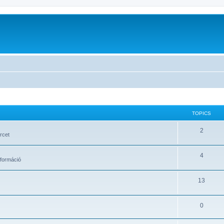
TOPICS
2
rcet
4
formáció
13
0