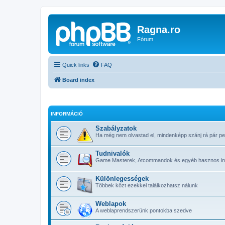
Ragna.ro
Fórum
Quick links
FAQ
Board index
INFORMÁCIÓ
Szabályzatok
Ha még nem olvastad el, mindenképp szánj rá pár pe
Tudnivalók
Game Masterek, Atcommandok és egyéb hasznos in
Különlegességek
Többek közt ezekkel találkozhatsz nálunk
Weblapok
A weblaprendszerünk pontokba szedve