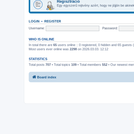
Regisztráció
Egy egyszerű rejtvény azért, hogy ne jöjjön be akinek 
LOGIN
•
REGISTER
Username:
Password:
WHO IS ONLINE
In total there are
65
users online :: 0 registered, 0 hidden and 65 guests
Most users ever online was
2298
on 2026.03.03. 12:12
STATISTICS
Total posts
707
• Total topics
109
• Total members
552
• Our newest m
Board index