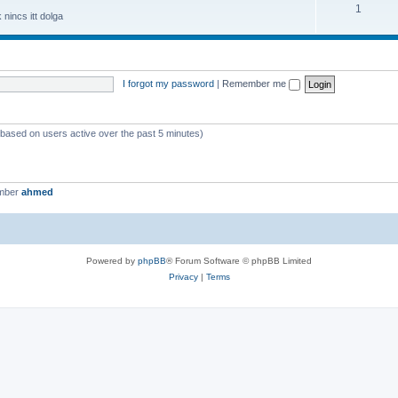
1
nincs itt dolga
I forgot my password
|
Remember me
 (based on users active over the past 5 minutes)
ember
ahmed
Powered by
phpBB
® Forum Software © phpBB Limited
Privacy
|
Terms