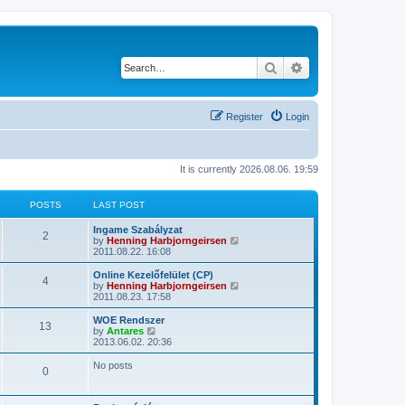
Search
Advanced search
Register
Login
It is currently 2026.08.06. 19:59
POSTS
LAST POST
Ingame Szabályzat
2
V
by
Henning Harbjorngeirsen
i
2011.08.22. 16:08
e
w
Online Kezelőfelület (CP)
4
t
V
by
Henning Harbjorngeirsen
h
i
2011.08.23. 17:58
e
e
l
w
WOE Rendszer
13
a
t
V
by
Antares
t
h
i
2013.06.02. 20:36
e
e
e
s
l
w
No posts
t
0
a
t
p
t
h
o
e
e
s
s