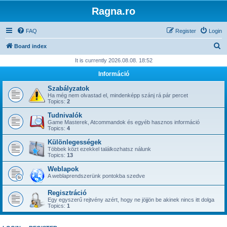
Ragna.ro
FAQ
Register
Login
S
Board index
e
It is currently 2026.08.08. 18:52
a
Információ
r
Szabályzatok
c
Ha még nem olvastad el, mindenképp szánj rá pár percet
Topics:
2
h
Tudnivalók
Game Masterek, Atcommandok és egyéb hasznos információ
Topics:
4
Különlegességek
Többek közt ezekkel találkozhatsz nálunk
Topics:
13
Weblapok
A weblaprendszerünk pontokba szedve
Regisztráció
Egy egyszerű rejtvény azért, hogy ne jöjjön be akinek nincs itt dolga
Topics:
1