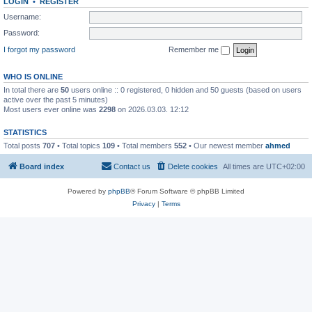
LOGIN
•
REGISTER
Username:
Password:
I forgot my password
Remember me
WHO IS ONLINE
In total there are
50
users online :: 0 registered, 0 hidden and 50 guests (based on users
active over the past 5 minutes)
Most users ever online was
2298
on 2026.03.03. 12:12
STATISTICS
Total posts
707
• Total topics
109
• Total members
552
• Our newest member
ahmed
Board index
Contact us
Delete cookies
All times are
UTC+02:00
Powered by
phpBB
® Forum Software © phpBB Limited
Privacy
|
Terms