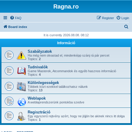
Ragna.ro
FAQ
Register
Login
S
Board index
e
It is currently 2026.08.08. 08:12
a
Információ
r
Szabályzatok
c
Ha még nem olvastad el, mindenképp szánj rá pár percet
Topics:
2
h
Tudnivalók
Game Masterek, Atcommandok és egyéb hasznos információ
Topics:
4
Különlegességek
Többek közt ezekkel találkozhatsz nálunk
Topics:
13
Weblapok
A weblaprendszerünk pontokba szedve
Regisztráció
Egy egyszerű rejtvény azért, hogy ne jöjjön be akinek nincs itt dolga
Topics:
1