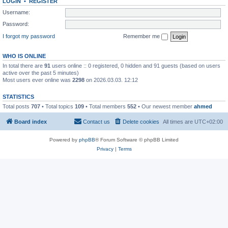
LOGIN
•
REGISTER
Username:
Password:
I forgot my password
Remember me
WHO IS ONLINE
In total there are
91
users online :: 0 registered, 0 hidden and 91 guests (based on users
active over the past 5 minutes)
Most users ever online was
2298
on 2026.03.03. 12:12
STATISTICS
Total posts
707
• Total topics
109
• Total members
552
• Our newest member
ahmed
Board index
Contact us
Delete cookies
All times are
UTC+02:00
Powered by
phpBB
® Forum Software © phpBB Limited
Privacy
|
Terms