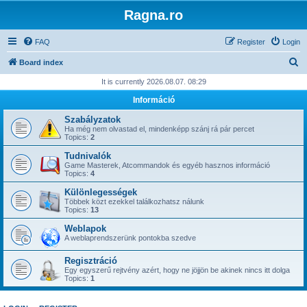
Ragna.ro
FAQ
Register
Login
S
Board index
e
It is currently 2026.08.07. 08:29
a
Információ
r
Szabályzatok
c
Ha még nem olvastad el, mindenképp szánj rá pár percet
Topics:
2
h
Tudnivalók
Game Masterek, Atcommandok és egyéb hasznos információ
Topics:
4
Különlegességek
Többek közt ezekkel találkozhatsz nálunk
Topics:
13
Weblapok
A weblaprendszerünk pontokba szedve
Regisztráció
Egy egyszerű rejtvény azért, hogy ne jöjjön be akinek nincs itt dolga
Topics:
1