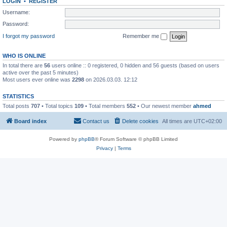
LOGIN
•
REGISTER
Username:
Password:
I forgot my password
Remember me
WHO IS ONLINE
In total there are
56
users online :: 0 registered, 0 hidden and 56 guests (based on users
active over the past 5 minutes)
Most users ever online was
2298
on 2026.03.03. 12:12
STATISTICS
Total posts
707
• Total topics
109
• Total members
552
• Our newest member
ahmed
Board index
Contact us
Delete cookies
All times are
UTC+02:00
Powered by
phpBB
® Forum Software © phpBB Limited
Privacy
|
Terms