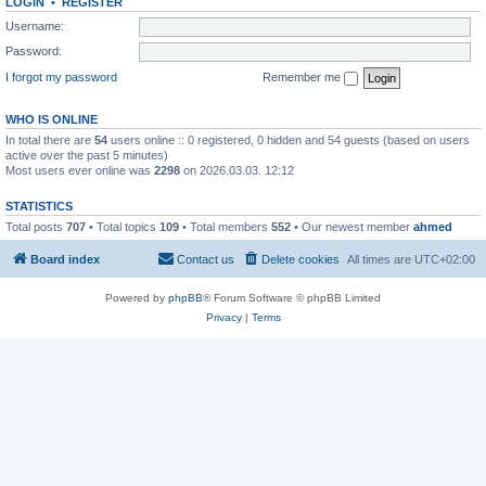
LOGIN
•
REGISTER
Username:
Password:
I forgot my password
Remember me
WHO IS ONLINE
In total there are
54
users online :: 0 registered, 0 hidden and 54 guests (based on users
active over the past 5 minutes)
Most users ever online was
2298
on 2026.03.03. 12:12
STATISTICS
Total posts
707
• Total topics
109
• Total members
552
• Our newest member
ahmed
Board index
Contact us
Delete cookies
All times are
UTC+02:00
Powered by
phpBB
® Forum Software © phpBB Limited
Privacy
|
Terms