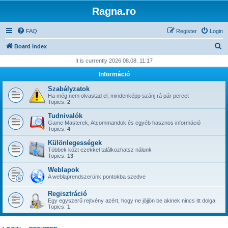
Ragna.ro
FAQ
Register
Login
S
Board index
e
It is currently 2026.08.08. 11:17
a
Információ
r
Szabályzatok
c
Ha még nem olvastad el, mindenképp szánj rá pár percet
Topics:
2
h
Tudnivalók
Game Masterek, Atcommandok és egyéb hasznos információ
Topics:
4
Különlegességek
Többek közt ezekkel találkozhatsz nálunk
Topics:
13
Weblapok
A weblaprendszerünk pontokba szedve
Regisztráció
Egy egyszerű rejtvény azért, hogy ne jöjjön be akinek nincs itt dolga
Topics:
1