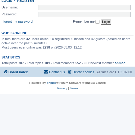
LOGIN
•
REGISTER
Username:
Password:
I forgot my password
Remember me
WHO IS ONLINE
In total there are
42
users online :: 0 registered, 0 hidden and 42 guests (based on users
active over the past 5 minutes)
Most users ever online was
2298
on 2026.03.03. 12:12
STATISTICS
Total posts
707
• Total topics
109
• Total members
552
• Our newest member
ahmed
Board index
Contact us
Delete cookies
All times are
UTC+02:00
Powered by
phpBB
® Forum Software © phpBB Limited
Privacy
|
Terms