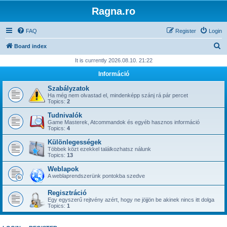
Ragna.ro
FAQ
Register
Login
S
Board index
e
It is currently 2026.08.10. 21:22
a
Információ
r
Szabályzatok
c
Ha még nem olvastad el, mindenképp szánj rá pár percet
Topics:
2
h
Tudnivalók
Game Masterek, Atcommandok és egyéb hasznos információ
Topics:
4
Különlegességek
Többek közt ezekkel találkozhatsz nálunk
Topics:
13
Weblapok
A weblaprendszerünk pontokba szedve
Regisztráció
Egy egyszerű rejtvény azért, hogy ne jöjjön be akinek nincs itt dolga
Topics:
1