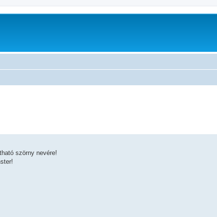
átható szörny nevére!
ster!