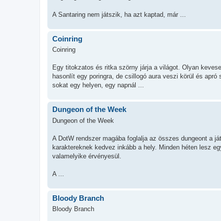
A Santaring nem játszik, ha azt kaptad, már ...
Coinring
Coinring
Egy titokzatos és ritka szörny járja a világot. Olyan kev
hasonlít egy poringra, de csillogó aura veszi körül és apr
sokat egy helyen, egy napnál ...
Dungeon of the Week
Dungeon of the Week
A DotW rendszer magába foglalja az összes dungeont a já
karaktereknek kedvez inkább a hely. Minden héten lesz e
valamelyike érvényesül.
A ...
Bloody Branch
Bloody Branch