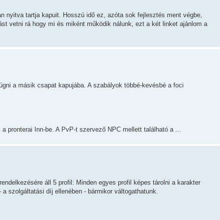
n nyitva tartja kapuit. Hosszú idő ez, azóta sok fejlesztés ment végbe,
ást vetni rá hogy mi és miként működik nálunk, ezt a két linket ajánlom a
rúgni a másik csapat kapujába. A szabályok többé-kevésbé a foci
a pronterai Inn-be. A PvP-t szervező NPC mellett található a ...
ndelkezésére áll 5 profil: Minden egyes profil képes tárolni a karakter
- a szolgáltatási díj ellenében - bármikor váltogathatunk.