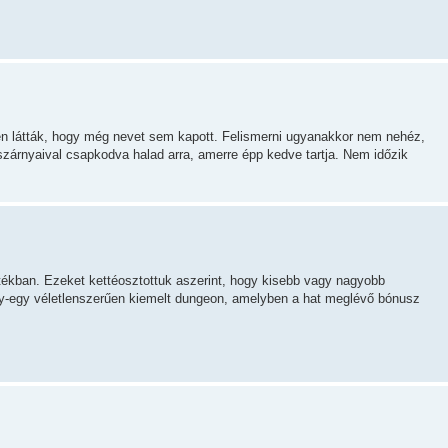
esen látták, hogy még nevet sem kapott. Felismerni ugyanakkor nem nehéz,
ó szárnyaival csapkodva halad arra, amerre épp kedve tartja. Nem időzik
tékban. Ezeket kettéosztottuk aszerint, hogy kisebb vagy nagyobb
gy-egy véletlenszerűen kiemelt dungeon, amelyben a hat meglévő bónusz