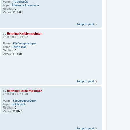
Forum:
Tudnivalók
Topic:
Általános Információ
Replies:
0
Views:
116500
Jump to post
by
Henning Harbjorngeirsen
2011.08.22. 21:37
Forum:
Különlegességek
Topic:
Poring Ball
Replies:
0
Views:
113001
Jump to post
by
Henning Harbjorngeirsen
2011.08.22. 21:29
Forum:
Különlegességek
Topic:
Lélekbank
Replies:
0
Views:
111877
Jump to post