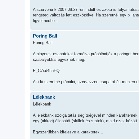
A szerverünk 2007.08.27 -én indult és azóta is folyamatosa
rengeteg változás lett eszközölve. Ha szeretnél egy pillant
figyelmedbe ...
Poring Ball
Poring Ball
A playerek csapatokat formálva próbálhatják a poringot be
szabályokkal egyeznek meg.
P_C7xd4hnHQ
Aki ki szeretné próbálni, szervezzen csapatot és menjen el 
Lélekbank
Lélekbank
A lélekbank szolgáltatás segítségével minden karakternek re
egy (akkori) állapotát (skillek és statok), majd ezek között 
Egyszerűbben kifejezve a karakterek ...