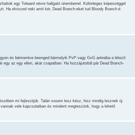
hattok egy Tolward névre hallgató úriemberrel. Különleges képességgel
 azt. Ha elviszed neki amit kér, Dead Branch-eket tud Bloody Branch-é
 Ingyen és bérmentve beenged bármelyik PvP vagy GvG arénába a létező
ár egy az egy ellen, akár csapatban. Ha hozzájutottál pár Dead Branch-
gészében mi fejlesztjük. Talán sosem lesz kész, hisz mindig lesznek új
k vannak vele kapcsolatban és mindent megteszünk, hogy a lehető