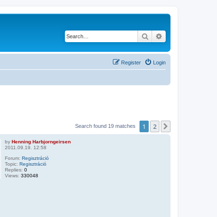
Search
Advanced search
Register
Login
1
2
Next
Search found 19 matches
by
Henning Harbjorngeirsen
2011.09.19. 12:58
Forum:
Regisztráció
Topic:
Regisztráció
Replies:
0
Views:
330048