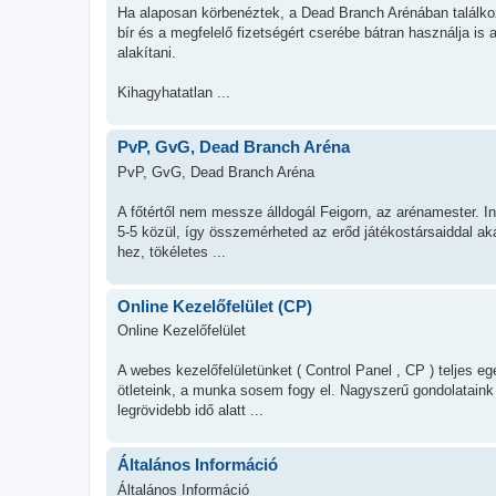
Ha alaposan körbenéztek, a Dead Branch Arénában találkoz
bír és a megfelelő fizetségért cserébe bátran használja is
alakítani.
Kihagyhatatlan ...
PvP, GvG, Dead Branch Aréna
PvP, GvG, Dead Branch Aréna
A főtértől nem messze álldogál Feigorn, az arénamester.
5-5 közül, így összemérheted az erőd játékostársaiddal ak
hez, tökéletes ...
Online Kezelőfelület (CP)
Online Kezelőfelület
A webes kezelőfelületünket ( Control Panel , CP ) teljes e
ötleteink, a munka sosem fogy el. Nagyszerű gondolatain
legrövidebb idő alatt ...
Általános Információ
Általános Információ