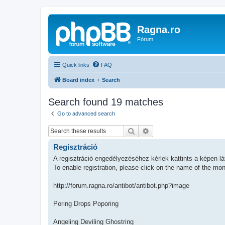
Ragna.ro
Fórum
Quick links
FAQ
Board index
Search
Search found 19 matches
Go to advanced search
Search
Advanced search
Regisztráció
A regisztráció engedélyezéséhez kérlek kattints a képen l
To enable registration, please click on the name of the mon
http://forum.ragna.ro/antibot/antibot.php?image
Poring Drops Poporing
Angeling Deviling Ghostring