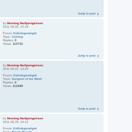
Jump to post
by
Henning Harbjorngeirsen
2011.09.05. 15:18
Forum:
Különlegességek
Topic:
Coinring
Replies:
0
Views:
113732
Jump to post
by
Henning Harbjorngeirsen
2011.09.01. 13:29
Forum:
Különlegességek
Topic:
Dungeon of the Week
Replies:
0
Views:
112499
Jump to post
by
Henning Harbjorngeirsen
2011.08.26. 23:12
Forum:
Különlegességek
Topic:
Bloody Branch