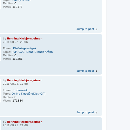
Replies:
0
Views:
112179
Jump to post
by
Henning Harbjorngeirsen
2011.08.26. 23:06
Forum:
Különlegességek
Topic:
PvP, GvG, Dead Branch Aréna
Replies:
0
Views:
112261
Jump to post
by
Henning Harbjorngeirsen
2011.08.23. 17:58
Forum:
Tudnivalók
Topic:
Online Kezelőfelület (CP)
Replies:
0
Views:
171334
Jump to post
by
Henning Harbjorngeirsen
2011.08.22. 21:49