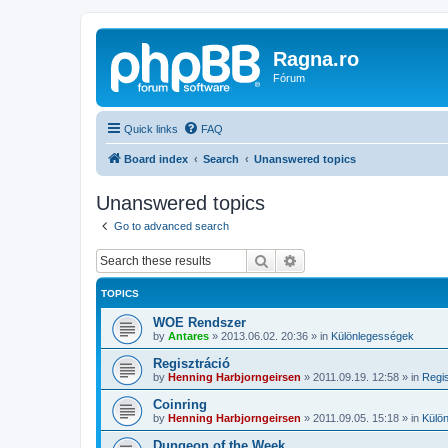
Ragna.ro
Fórum
Quick links
FAQ
Board index
Search
Unanswered topics
Unanswered topics
Go to advanced search
Search
Advanced search
TOPICS
WOE Rendszer
by
Antares
»
2013.06.02. 20:36
» in
Különlegességek
Regisztráció
by
Henning Harbjorngeirsen
»
2011.09.19. 12:58
» in
Regis
Coinring
by
Henning Harbjorngeirsen
»
2011.09.05. 15:18
» in
Külö
Dungeon of the Week