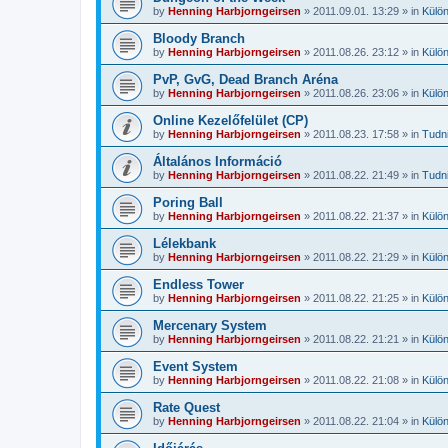
by
Henning Harbjorngeirsen
»
2011.09.01. 13:29
» in
Külö
Bloody Branch
by
Henning Harbjorngeirsen
»
2011.08.26. 23:12
» in
Külö
PvP, GvG, Dead Branch Aréna
by
Henning Harbjorngeirsen
»
2011.08.26. 23:06
» in
Külö
Online Kezelőfelület (CP)
by
Henning Harbjorngeirsen
»
2011.08.23. 17:58
» in
Tudn
Általános Információ
by
Henning Harbjorngeirsen
»
2011.08.22. 21:49
» in
Tudn
Poring Ball
by
Henning Harbjorngeirsen
»
2011.08.22. 21:37
» in
Külö
Lélekbank
by
Henning Harbjorngeirsen
»
2011.08.22. 21:29
» in
Külö
Endless Tower
by
Henning Harbjorngeirsen
»
2011.08.22. 21:25
» in
Külö
Mercenary System
by
Henning Harbjorngeirsen
»
2011.08.22. 21:21
» in
Külö
Event System
by
Henning Harbjorngeirsen
»
2011.08.22. 21:08
» in
Külö
Rate Quest
by
Henning Harbjorngeirsen
»
2011.08.22. 21:04
» in
Külö