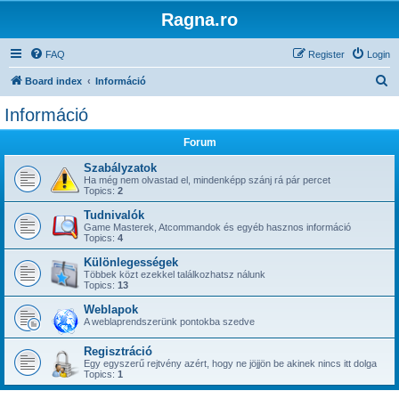
Ragna.ro
FAQ
Register
Login
S
Board index
Információ
e
Információ
a
Forum
r
c
Szabályzatok
Ha még nem olvastad el, mindenképp szánj rá pár percet
h
Topics:
2
Tudnivalók
Game Masterek, Atcommandok és egyéb hasznos információ
Topics:
4
Különlegességek
Többek közt ezekkel találkozhatsz nálunk
Topics:
13
Weblapok
A weblaprendszerünk pontokba szedve
Regisztráció
Egy egyszerű rejtvény azért, hogy ne jöjjön be akinek nincs itt dolga
Topics:
1