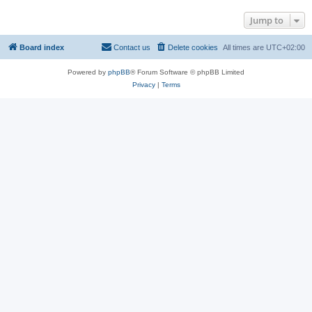
Jump to
Board index
Contact us
Delete cookies
All times are
UTC+02:00
Powered by
phpBB
® Forum Software © phpBB Limited
Privacy
|
Terms