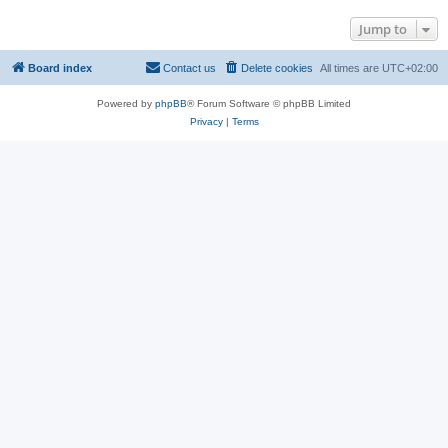
Jump to
Board index
Contact us
Delete cookies
All times are
UTC+02:00
Powered by
phpBB
® Forum Software © phpBB Limited
Privacy
|
Terms