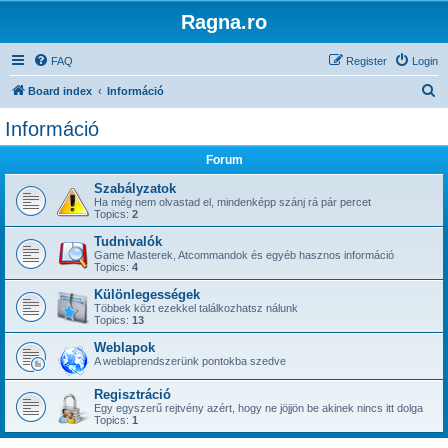
Ragna.ro
FAQ
Register
Login
S
Board index
Információ
e
Információ
a
Forum
r
c
Szabályzatok
Ha még nem olvastad el, mindenképp szánj rá pár percet
h
Topics:
2
Tudnivalók
Game Masterek, Atcommandok és egyéb hasznos információ
Topics:
4
Különlegességek
Többek közt ezekkel találkozhatsz nálunk
Topics:
13
Weblapok
A weblaprendszerünk pontokba szedve
Regisztráció
Egy egyszerű rejtvény azért, hogy ne jöjjön be akinek nincs itt dolga
Topics:
1