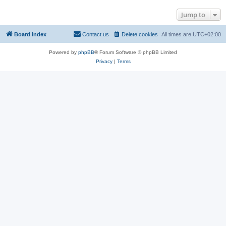
Jump to
Board index
Contact us
Delete cookies
All times are
UTC+02:00
Powered by
phpBB
® Forum Software © phpBB Limited
Privacy
|
Terms