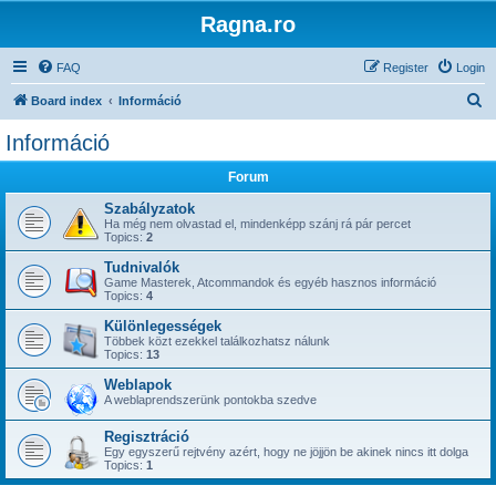
Ragna.ro
FAQ
Register
Login
S
Board index
Információ
e
Információ
a
Forum
r
c
Szabályzatok
Ha még nem olvastad el, mindenképp szánj rá pár percet
h
Topics:
2
Tudnivalók
Game Masterek, Atcommandok és egyéb hasznos információ
Topics:
4
Különlegességek
Többek közt ezekkel találkozhatsz nálunk
Topics:
13
Weblapok
A weblaprendszerünk pontokba szedve
Regisztráció
Egy egyszerű rejtvény azért, hogy ne jöjjön be akinek nincs itt dolga
Topics:
1