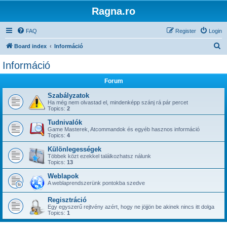
Ragna.ro
FAQ
Register
Login
S
Board index
Információ
e
Információ
a
Forum
r
c
Szabályzatok
Ha még nem olvastad el, mindenképp szánj rá pár percet
h
Topics:
2
Tudnivalók
Game Masterek, Atcommandok és egyéb hasznos információ
Topics:
4
Különlegességek
Többek közt ezekkel találkozhatsz nálunk
Topics:
13
Weblapok
A weblaprendszerünk pontokba szedve
Regisztráció
Egy egyszerű rejtvény azért, hogy ne jöjjön be akinek nincs itt dolga
Topics:
1