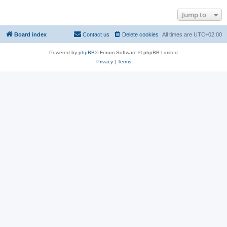
Jump to
Board index
Contact us
Delete cookies
All times are
UTC+02:00
Powered by
phpBB
® Forum Software © phpBB Limited
Privacy
|
Terms