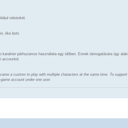
ldául robotokét.
n, like bots.
bb karakter párhuzamos használata egy időben. Ennek támogatására úgy alakít
i accountot.
became a custom to play with multiple characters at the same time. To support 
in-game account under one user.