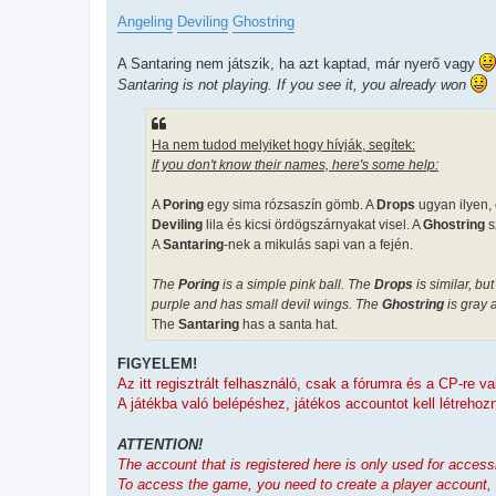
Angeling
Deviling
Ghostring
A Santaring nem játszik, ha azt kaptad, már nyerő vagy
Santaring is not playing. If you see it, you already won
Ha nem tudod melyiket hogy hívják, segítek:
If you don't know their names, here's some help:
A
Poring
egy sima rózsaszín gömb. A
Drops
ugyan ilyen,
Deviling
lila és kicsi ördögszárnyakat visel. A
Ghostring
s
A
Santaring
-nek a mikulás sapi van a fején.
The
Poring
is a simple pink ball. The
Drops
is similar, bu
purple and has small devil wings. The
Ghostring
is gray 
The
Santaring
has a santa hat.
FIGYELEM!
Az itt regisztrált felhasználó, csak a fórumra és a CP-re 
A játékba való belépéshez, játékos accountot kell létreho
ATTENTION!
The account that is registered here is only used for acces
To access the game, you need to create a player account,