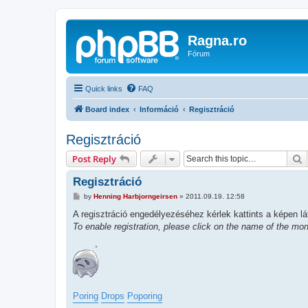
Ragna.ro
Fórum
Quick links
FAQ
Board index
Információ
Regisztráció
Regisztráció
S
Post Reply
Regisztráció
P
by
Henning Harbjorngeirsen
»
2011.09.19. 12:58
o
s
A regisztráció engedélyezéséhez kérlek kattints a képen l
t
To enable registration, please click on the name of the mon
Poring
Drops
Poporing