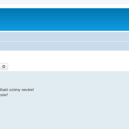
earch
Advanced search
átható szörny nevére!
ster!