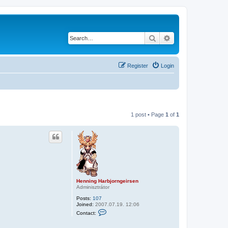
Search
Advanced search
Register
Login
1 post • Page
1
of
1
Henning Harbjorngeirsen
Adminisztrátor
Posts:
107
Joined:
2007.07.19. 12:06
C
Contact:
o
n