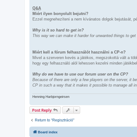
Q&A
Miért ilyen bonyolult bejutni?
Ezzel megnehezíteni a nem kívánatos dolgok bejutását, pé
Why is it so hard to get in?
This way we can make it harder for unwanted things to get i
Miért kell a fórum felhasználót használni a CP-n?
Mivel a szerveren kevés a játékos, megszokottá vált a tö
hogy egy felhasználó alól lehessen kezelni minden játékbel
Why do we have to use our forum user on the CP?
Because of there are only a few players on the server, it 
CP in such a way that it makes it possible to manage all 
Henning Harbjorngeirsen
Post Reply
Return to “Regisztráció”
Board index