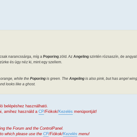
 csak narancssárga, míg a
Poporing
zöld. Az
Angeling
szintén rózsaszín, de angyal
zürke és úgy néz ki, mint egy szellem.
t orange, while the
Poporing
is green. The
Angeling
is also pink, but has angel win
and looks like a ghost.
való belépéshez használható.
zni, amihez használd a
CP
/Fiókok/
Kezelés
menüpontját!
sing the Forum and the ControlPanel.
 to which please use the
CP
/Fiókok/
Kezelés
menu!