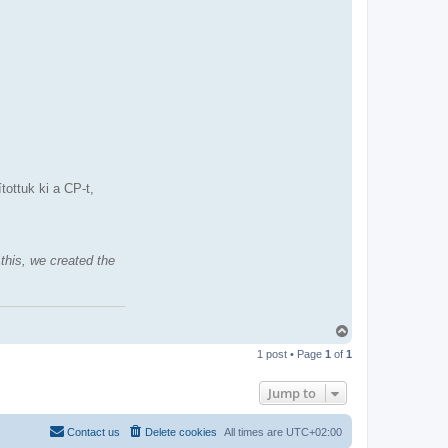
ottuk ki a CP-t,
this, we created the
T
o
1 post • Page
1
of
1
p
Jump to
Contact us
Delete cookies
All times are
UTC+02:00