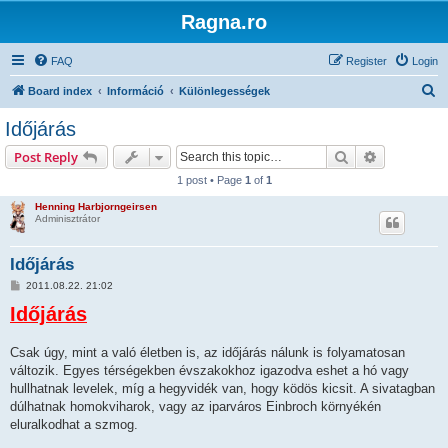
Ragna.ro
FAQ
Register
Login
S
Board index
Információ
Különlegességek
e
Időjárás
a
Search
Advanced s
Post Reply
r
1 post • Page
1
of
1
c
Henning Harbjorngeirsen
h
Adminisztrátor
Időjárás
P
2011.08.22. 21:02
o
Időjárás
s
t
Csak úgy, mint a való életben is, az időjárás nálunk is folyamatosan
változik. Egyes térségekben évszakokhoz igazodva eshet a hó vagy
hullhatnak levelek, míg a hegyvidék van, hogy ködös kicsit. A sivatagban
dúlhatnak homokviharok, vagy az iparváros Einbroch környékén
eluralkodhat a szmog.