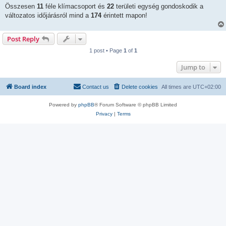
Összesen
11
féle klímacsoport és
22
területi egység gondoskodik a
változatos időjárásról mind a
174
érintett mapon!
Post Reply
1 post • Page
1
of
1
Jump to
Board index
Contact us
Delete cookies
All times are
UTC+02:00
Powered by
phpBB
® Forum Software © phpBB Limited
Privacy
|
Terms