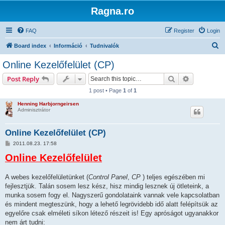
Ragna.ro
FAQ
Register
Login
S
Board index
Információ
Tudnivalók
e
Online Kezelőfelület (CP)
a
Search
Advanced s
Post Reply
r
1 post • Page
1
of
1
c
Henning Harbjorngeirsen
h
Adminisztrátor
Online Kezelőfelület (CP)
P
2011.08.23. 17:58
o
Online Kezelőfelület
s
t
A webes kezelőfelületünket (
Control Panel
,
CP
) teljes egészében mi
fejlesztjük. Talán sosem lesz kész, hisz mindig lesznek új ötleteink, a
munka sosem fogy el. Nagyszerű gondolataink vannak vele kapcsolatban
és mindent megteszünk, hogy a lehető legrövidebb idő alatt felépítsük az
egyelőre csak elméleti síkon létező részeit is! Egy apróságot ugyanakkor
nem árt tudni: