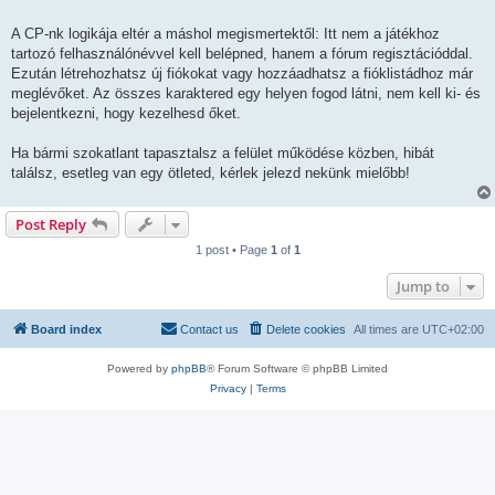
A CP-nk logikája eltér a máshol megismertektől: Itt nem a játékhoz
tartozó felhasználónévvel kell belépned, hanem a fórum regisztációddal.
Ezután létrehozhatsz új fiókokat vagy hozzáadhatsz a fióklistádhoz már
meglévőket. Az összes karaktered egy helyen fogod látni, nem kell ki- és
bejelentkezni, hogy kezelhesd őket.
Ha bármi szokatlant tapasztalsz a felület működése közben, hibát
találsz, esetleg van egy ötleted, kérlek jelezd nekünk mielőbb!
Post Reply
1 post • Page
1
of
1
Jump to
Board index
Contact us
Delete cookies
All times are
UTC+02:00
Powered by
phpBB
® Forum Software © phpBB Limited
Privacy
|
Terms