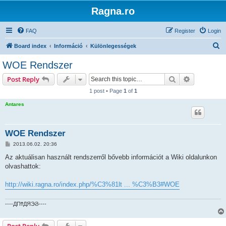
Ragna.ro
FAQ
Register
Login
S
Board index
Információ
Különlegességek
e
WOE Rendszer
a
Search
Advanced s
Post Reply
r
1 post • Page
1
of
1
c
Antares
h
WOE Rendszer
P
2013.06.02. 20:36
o
s
Az aktuálisan használt rendszerről bővebb információt a Wiki oldalunkon
t
olvashattok:
http://wiki.ragna.ro/index.php/%C3%81lt ... %C3%B3#WOE
----ДΠϮДЯЭϨ----
Post Reply