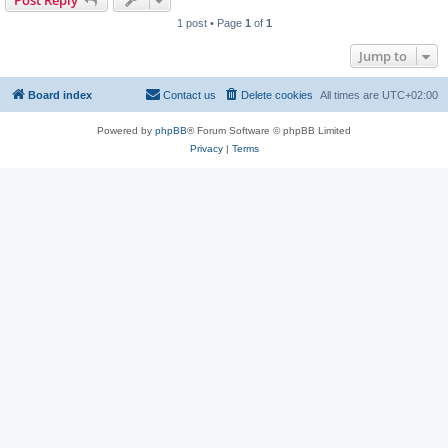
1 post • Page
1
of
1
Jump to
Board index
Contact us
Delete cookies
All times are
UTC+02:00
Powered by
phpBB
® Forum Software © phpBB Limited
Privacy
|
Terms