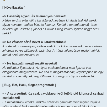
[ Névválasztás ]
=> Használj egyedi és leleményes neveket!
Kérlek fordíts elég időt a karaktereid nevének kitalálására! Adj nekik
olyan neveket, amikre büszke lehetsz. Kerüld a semmitmondó, üres
neveket (pl.: asdf123, joco2) és alkoss meg valami igazán nagyszerűt
nekik!
=> Ne válassz sértő nevet a karaktereidnek!
A történelmi személyek, vallási alakok, politikai szereplők nevei sértőek
lehetnek egyes játékosok számára. A trágár kifejezések mellett kérlek
kerüld ezek használatát is.
=> Ne használj megtévesztő neveket!
Ne trükközz ilyesmivel. Az ilyen cselekedetnek nem igazán van
elfogadható magyarázata. Ne add ki magad másnak, legfőképpen ne egy
hivatalos személynek, egy GM-nek. Ez nagyon súlyos cselekedet.
[ Bug, Bot, Hack, Segédprogramok ]
=> A szerverünkhöz csak a weblapunkról letölthető klienssel szabad
csatlakozni!
Ez mindkettőnk érdeke: Nektek stabil és garantált minőségben zajlik a
játék a lehető legkevesebb kellemetlenséggel, és a mi oldalunkról is