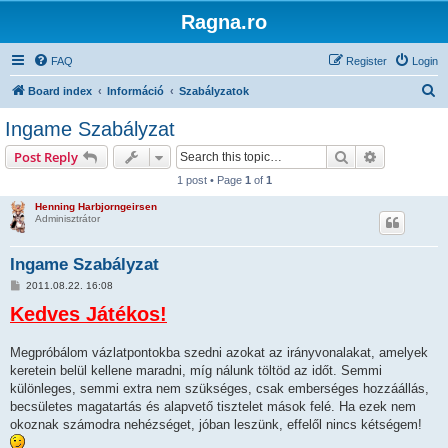
Ragna.ro
FAQ
Register
Login
S
Board index
Információ
Szabályzatok
e
Ingame Szabályzat
a
Search
Advanced s
Post Reply
r
1 post • Page
1
of
1
c
Henning Harbjorngeirsen
h
Adminisztrátor
Ingame Szabályzat
P
2011.08.22. 16:08
o
Kedves Játékos!
s
t
Megpróbálom vázlatpontokba szedni azokat az irányvonalakat, amelyek
keretein belül kellene maradni, míg nálunk töltöd az időt. Semmi
különleges, semmi extra nem szükséges, csak emberséges hozzáállás,
becsületes magatartás és alapvető tisztelet mások felé. Ha ezek nem
okoznak számodra nehézséget, jóban leszünk, effelől nincs kétségem!