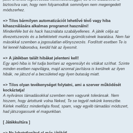
biztosítva van, hogy nem folyamodtok semmilyen nem megengedett
módszerhez.
=> Tilos bármilyen automatizációt lehetővé tévő vagy hiba
kihasználására alkalmas programot használni!
Mindenféle bot és hack használata szabályellenes. A játék célja az
élvezetszerzés és a befektetett munka gyümölcsének learatása. Nem fair
másokkal szemben a jogosulatlan előnyszerzés. Fordított esetben Te is
fel lennél háborodva, kerüld hát az ilyesmit.
=> A játékban talált hibákat jelenteni kell!
Egy apró hiba is fel tudja borítani az egyensúlyt és vitákat szíthat. Szinte
minden esetben napvilágra, majd azonnal javításra is kerülnek az ilyen
hibák, ne játszd el a becsületed egy ilyen butaság miatt.
=> Tilos olyan tevékenységet folytatni, ami a szerver működését
kockáztatja!
A nyilvános támadásokkal szemben nem vagyunk toleránsak. Nem
hiszem, hogy ártottunk volna Neked, Te se tegyél nekünk keresztbe.
Kérlek mellőzz mindenfajta flood, spam, vagy egyéb támadási módszert,
had játszogassunk el magunkban.
[ Játékkultúra ]
=> Ne lehetetlenítsd el más játékát!