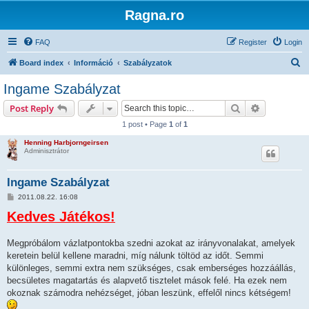
Ragna.ro
FAQ
Register
Login
S
Board index
Információ
Szabályzatok
e
Ingame Szabályzat
a
Search
Advanced s
Post Reply
r
1 post • Page
1
of
1
c
Henning Harbjorngeirsen
h
Adminisztrátor
Ingame Szabályzat
P
2011.08.22. 16:08
o
Kedves Játékos!
s
t
Megpróbálom vázlatpontokba szedni azokat az irányvonalakat, amelyek
keretein belül kellene maradni, míg nálunk töltöd az időt. Semmi
különleges, semmi extra nem szükséges, csak emberséges hozzáállás,
becsületes magatartás és alapvető tisztelet mások felé. Ha ezek nem
okoznak számodra nehézséget, jóban leszünk, effelől nincs kétségem!