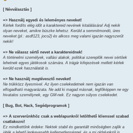
[ Névválasztás ]
=> Használj egyedi és leleményes neveket!
Kérlek fordíts elég időt a karaktereid nevének kitalálására! Adj nekik
olyan neveket, amikre büszke lehetsz. Kerüld a semmitmondó, üres
neveket (pl.: asdf123, joco2) és alkoss meg valami igazán nagyszerűt
nekik!
=> Ne válassz sértő nevet a karaktereidnek!
A történelmi személyek, vallási alakok, politikai szereplők nevei sértőek
lehetnek egyes játékosok számára. A trágár kifejezések mellett kérlek
kerüld ezek használatát is.
=> Ne használj megtévesztő neveket!
Ne trükközz ilyesmivel. Az ilyen cselekedetnek nem igazán van
elfogadható magyarázata. Ne add ki magad másnak, legfőképpen ne egy
hivatalos személynek, egy GM-nek. Ez nagyon súlyos cselekedet.
[ Bug, Bot, Hack, Segédprogramok ]
=> A szerverünkhöz csak a weblapunkról letölthető klienssel szabad
csatlakozni!
Ez mindkettőnk érdeke: Nektek stabil és garantált minőségben zajlik a
játék a lehető legkevesebb kellemetlenséggel, és a mi oldalunkról is