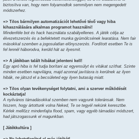
biztosítva van, hogy nem folyamodtok semmilyen nem megengedett
módszerhez.
=> Tilos bármilyen automatizációt lehetővé tévő vagy hiba
kihasználására alkalmas programot használni!
Mindenféle bot és hack használata szabályellenes. A játék célja az
élvezetszerzés és a befektetett munka gyümölcsének learatása. Nem fair
másokkal szemben a jogosulatlan előnyszerzés. Fordított esetben Te is
fel lennél háborodva, kerüld hát az ilyesmit.
=> A játékban talált hibákat jelenteni kell!
Egy apró hiba is fel tudja borítani az egyensúlyt és vitákat szíthat. Szinte
minden esetben napvilágra, majd azonnal javításra is kerülnek az ilyen
hibák, ne játszd el a becsületed egy ilyen butaság miatt.
=> Tilos olyan tevékenységet folytatni, ami a szerver működését
kockáztatja!
A nyilvános támadásokkal szemben nem vagyunk toleránsak. Nem
hiszem, hogy ártottunk volna Neked, Te se tegyél nekünk keresztbe.
Kérlek mellőzz mindenfajta flood, spam, vagy egyéb támadási módszert,
had játszogassunk el magunkban.
[ Játékkultúra ]
=> Ne lehetetlenítsd el más játékát!