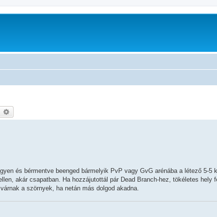
earch
Advanced search
Ingyen és bérmentve beenged bármelyik PvP vagy GvG arénába a létező 5-5 k
llen, akár csapatban. Ha hozzájutottál pár Dead Branch-hez, tökéletes hely f
s várnak a szörnyek, ha netán más dolgod akadna.