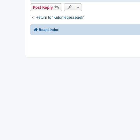
Post Reply
Return to “Különlegességek”
Board index