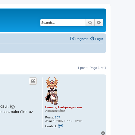
Search
Advanced search
Register
Login
1 post • Page
1
of
1
özül, így
Henning Harbjorngeirsen
Adminisztrátor
elhasználni őket az
Posts:
107
Joined:
2007.07.19. 12:06
C
Contact:
o
n
T