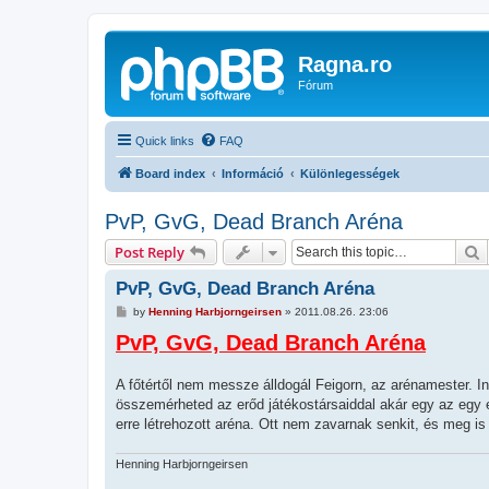
Ragna.ro
Fórum
Quick links
FAQ
Board index
Információ
Különlegességek
PvP, GvG, Dead Branch Aréna
S
Post Reply
PvP, GvG, Dead Branch Aréna
P
by
Henning Harbjorngeirsen
»
2011.08.26. 23:06
o
PvP, GvG, Dead Branch Aréna
s
t
A főtértől nem messze álldogál Feigorn, az arénamester. 
összemérheted az erőd játékostársaiddal akár egy az egy e
erre létrehozott aréna. Ott nem zavarnak senkit, és meg i
Henning Harbjorngeirsen