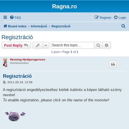
Ragna.ro
FAQ
Register
Login
S
Board index
Információ
Regisztráció
e
Regisztráció
a
Search
Advanced s
Post Reply
r
1 post • Page
1
of
1
c
Henning Harbjorngeirsen
h
Adminisztrátor
Regisztráció
P
2011.09.19. 12:58
o
s
A regisztráció engedélyezéséhez kérlek kattints a képen látható szörny
t
nevére!
To enable registration, please click on the name of the monster!