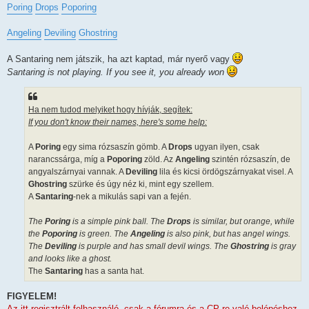
Poring
Drops
Poporing
Angeling
Deviling
Ghostring
A Santaring nem játszik, ha azt kaptad, már nyerő vagy
Santaring is not playing. If you see it, you already won
Ha nem tudod melyiket hogy hívják, segítek:
If you don't know their names, here's some help:
A
Poring
egy sima rózsaszín gömb. A
Drops
ugyan ilyen, csak
narancssárga, míg a
Poporing
zöld. Az
Angeling
szintén rózsaszín, de
angyalszárnyai vannak. A
Deviling
lila és kicsi ördögszárnyakat visel. A
Ghostring
szürke és úgy néz ki, mint egy szellem.
A
Santaring
-nek a mikulás sapi van a fején.
The
Poring
is a simple pink ball. The
Drops
is similar, but orange, while
the
Poporing
is green. The
Angeling
is also pink, but has angel wings.
The
Deviling
is purple and has small devil wings. The
Ghostring
is gray
and looks like a ghost.
The
Santaring
has a santa hat.
FIGYELEM!
Az itt regisztrált felhasználó, csak a fórumra és a CP-re való belépéshez