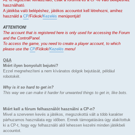
használható.
A játékba való belépéshez, játékos accountot kell létrehozni, amihez
használd a
CP
/Fiókok/
Kezelés
menüpontját!
ATTENTION!
The account that is registered here is only used for accessing the Forum
and the ControlPanel.
To access the game, you need to create a player account, to which
please use the
CP
/Fiókok/
Kezelés
menu!
Q&A
Miért ilyen bonyolult bejutni?
Ezzel megnehezíteni a nem kívánatos dolgok bejutását, például
robotokét.
Why is it so hard to get in?
This way we can make it harder for unwanted things to get in, like bots.
Miért kell a fórum felhasználót használni a CP-n?
Mivel a szerveren kevés a játékos, megszokottá vált a több karakter
párhuzamos használata egy időben. Ennek támogatására úgy alakítottuk
ki a CP-t, hogy egy felhasználó alól lehessen kezelni minden játékbeli
accountot.