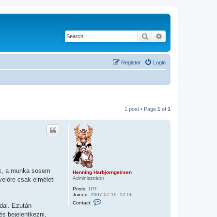
Search
Advanced search
Register
Login
1 post • Page
1
of
1
ink, a munka sosem
Henning Harbjorngeirsen
Adminisztrátor
yelőre csak elméleti
Posts:
107
Joined:
2007.07.19. 12:06
C
Contact:
ddal. Ezután
o
n
és bejelentkezni,