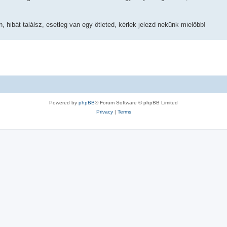
 hibát találsz, esetleg van egy ötleted, kérlek jelezd nekünk mielőbb!
Powered by
phpBB
® Forum Software © phpBB Limited
Privacy
|
Terms