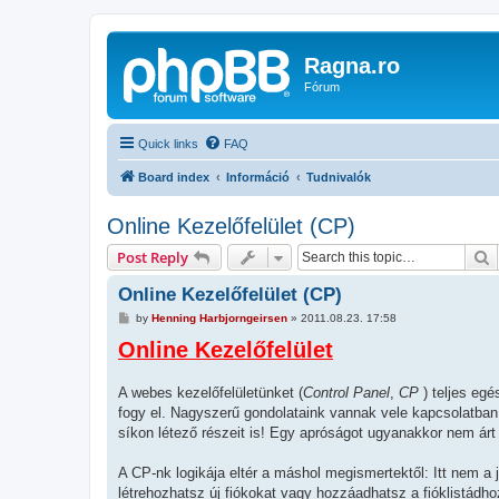
Ragna.ro
Fórum
Quick links
FAQ
Board index
Információ
Tudnivalók
Online Kezelőfelület (CP)
S
Post Reply
Online Kezelőfelület (CP)
P
by
Henning Harbjorngeirsen
»
2011.08.23. 17:58
o
Online Kezelőfelület
s
t
A webes kezelőfelületünket (
Control Panel
,
CP
) teljes egé
fogy el. Nagyszerű gondolataink vannak vele kapcsolatban 
síkon létező részeit is! Egy apróságot ugyanakkor nem árt 
A CP-nk logikája eltér a máshol megismertektől: Itt nem a 
létrehozhatsz új fiókokat vagy hozzáadhatsz a fióklistádho