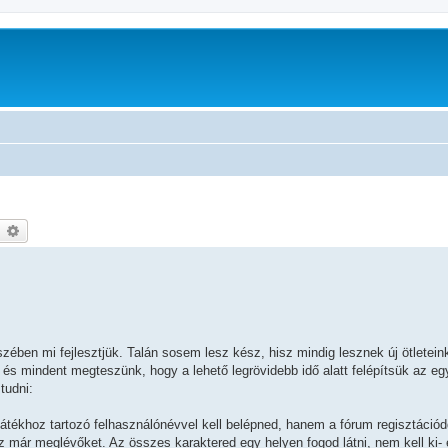
earch
Advanced search
szében mi fejlesztjük. Talán sosem lesz kész, hisz mindig lesznek új ötlete
és mindent megteszünk, hogy a lehető legrövidebb idő alatt felépítsük az eg
tudni:
játékhoz tartozó felhasználónévvel kell belépned, hanem a fórum regisztáció
z már meglévőket. Az összes karaktered egy helyen fogod látni, nem kell ki- 