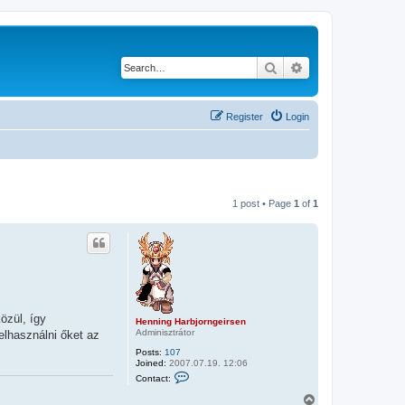
Search
Advanced search
Register
Login
1 post • Page
1
of
1
özül, így
Henning Harbjorngeirsen
Adminisztrátor
elhasználni őket az
Posts:
107
Joined:
2007.07.19. 12:06
C
Contact:
o
n
T