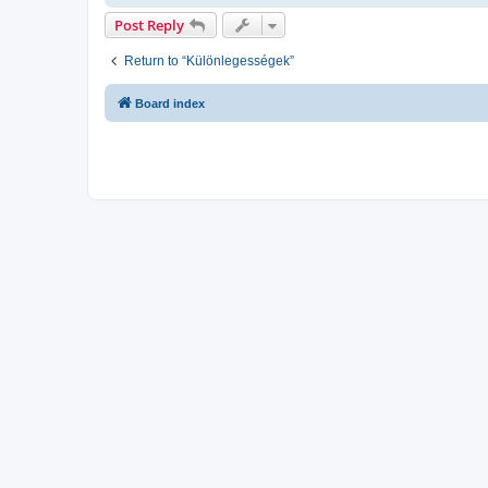
Post Reply
Return to “Különlegességek”
Board index