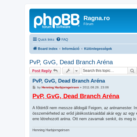
Ragna.ro
Fórum
Quick links
FAQ
Board index
Információ
Különlegességek
PvP, GvG, Dead Branch Aréna
S
Post Reply
PvP, GvG, Dead Branch Aréna
P
by
Henning Harbjorngeirsen
»
2011.08.26. 23:06
o
PvP, GvG, Dead Branch Aréna
s
t
A főtértől nem messze álldogál Feigorn, az arénamester. 
összemérheted az erőd játékostársaiddal akár egy az egy e
erre létrehozott aréna. Ott nem zavarnak senkit, és meg i
Henning Harbjorngeirsen