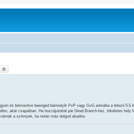
earch
Advanced search
Ingyen és bérmentve beenged bármelyik PvP vagy GvG arénába a létező 5-5 k
llen, akár csapatban. Ha hozzájutottál pár Dead Branch-hez, tökéletes hely f
s várnak a szörnyek, ha netán más dolgod akadna.