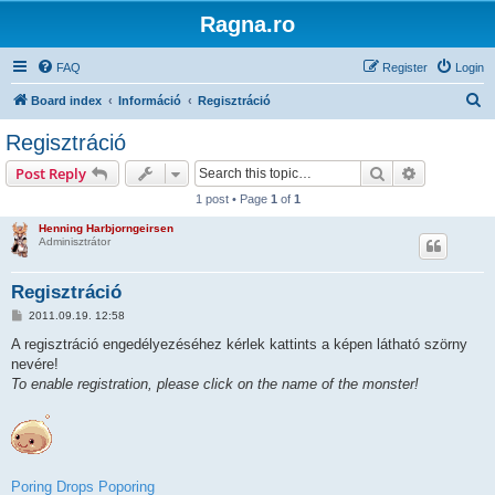
Ragna.ro
FAQ
Register
Login
S
Board index
Információ
Regisztráció
e
Regisztráció
a
Search
Advanced s
Post Reply
r
1 post • Page
1
of
1
c
Henning Harbjorngeirsen
h
Adminisztrátor
Regisztráció
P
2011.09.19. 12:58
o
s
A regisztráció engedélyezéséhez kérlek kattints a képen látható szörny
t
nevére!
To enable registration, please click on the name of the monster!
Poring
Drops
Poporing