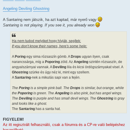
Angeling
Deviling
Ghostring
A Santaring nem játszik, ha azt kaptad, már nyerő vagy
Santaring is not playing. If you see it, you already won
Ha nem tudod melyiket hogy hívják, segítek:
If you don't know their names, here's some help:
A
Poring
egy sima rózsaszín gömb. A
Drops
ugyan ilyen, csak
narancssárga, míg a
Poporing
zöld. Az
Angeling
szintén rózsaszín, de
angyalszárnyai vannak. A
Deviling
lila és kicsi ördögszárnyakat visel. A
Ghostring
szürke és úgy néz ki, mint egy szellem.
A
Santaring
-nek a mikulás sapi van a fején.
The
Poring
is a simple pink ball. The
Drops
is similar, but orange, while
the
Poporing
is green. The
Angeling
is also pink, but has angel wings.
The
Deviling
is purple and has small devil wings. The
Ghostring
is gray
and looks like a ghost.
The
Santaring
has a santa hat.
FIGYELEM!
Az itt regisztrált felhasználó, csak a fórumra és a CP-re való belépéshez
használható.