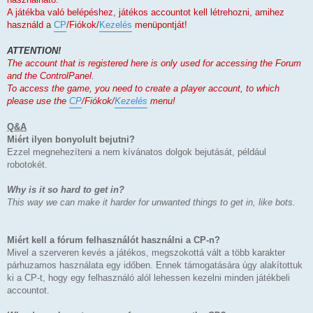
A játékba való belépéshez, játékos accountot kell létrehozni, amihez
használd a
CP
/Fiókok/
Kezelés
menüpontját!
ATTENTION!
The account that is registered here is only used for accessing the Forum
and the ControlPanel.
To access the game, you need to create a player account, to which
please use the
CP
/Fiókok/
Kezelés
menu!
Q&A
Miért ilyen bonyolult bejutni?
Ezzel megnehezíteni a nem kívánatos dolgok bejutását, például
robotokét.
Why is it so hard to get in?
This way we can make it harder for unwanted things to get in, like bots.
Miért kell a fórum felhasználót használni a CP-n?
Mivel a szerveren kevés a játékos, megszokottá vált a több karakter
párhuzamos használata egy időben. Ennek támogatására úgy alakítottuk
ki a CP-t, hogy egy felhasználó alól lehessen kezelni minden játékbeli
accountot.