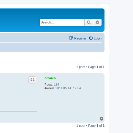
Search
Advanced search
Register
Login
1 post • Page
1
of
1
Antares
Posts:
114
Joined:
2011.05.14. 12:04
T
o
1 post • Page
1
of
1
p