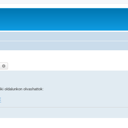
earch
Advanced search
ki oldalunkon olvashattok:
E