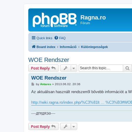
Ragna.ro
Fórum
Quick links
FAQ
Board index
Információ
Különlegességek
WOE Rendszer
S
Post Reply
WOE Rendszer
P
by
Antares
»
2013.06.02. 20:36
o
s
Az aktuálisan használt rendszerről bővebb információt a Wi
t
http://wiki.ragna.ro/index.php/%C3%81lt ... %C3%B3#WO
----ДΠϮДЯЭϨ----
Post Reply